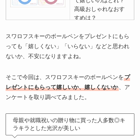
て嬉しいのはどれ？
高級おしゃれなおす
すめは？
マグカップのプレゼ
スワロフスキーのボールペンをプレゼントにもら
ントは嬉しくないし
っても「嬉しくない」「いらない」などと思われ
いらない
？男性女性
ないか、不安になりますよね。
100人に聞いてみた
イソップのプレゼン
そこで今回は、スワロフスキーのボールペンを
プ
トは嬉しくない
？重
レゼントにもらって嬉しいか、嬉しくないか
、ア
いしもらってもいら
ンケートを取り調べてみました。
ないのか調査！
ハンカチ•ハンドタオ
母親や就職祝いの贈り物に買った人多数◎キ
ルのプレゼントは嬉
ラキラとした光沢が美しい
しくない
？男性•女性
におしゃれなブラン