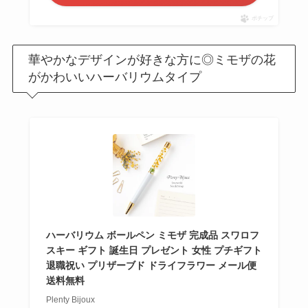
いか調査！
ポチップ
サボンのプレゼント
華やかなデザインが好きな方に◎ミモザの花
は嬉しくない？いら
がかわいいハーバリウムタイプ
ない
？男性には人
気？100人に聞いてみ
た
SHIROのプレゼント
は嬉しくない
？男性
女性100人に聞いてみ
た！安いのはどれ？
ハーバリウム ボールペン ミモザ 完成品 スワロフ
スキー ギフト 誕生日 プレゼント 女性 プチギフト
退職祝い プリザーブド ドライフラワー メール便
送料無料
Plenty Bijoux