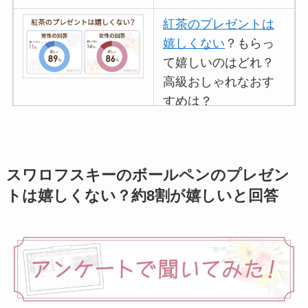
紅茶のプレゼントは
嬉しくない
？もらっ
て嬉しいのはどれ？
高級おしゃれなおす
すめは？
マグカップのプレゼ
ントは嬉しくないし
いらない
？男性女性
スワロフスキーのボールペンのプレゼン
100人に聞いてみた
トは嬉しくない？約8割が嬉しいと回答
イソップのプレゼン
トは嬉しくない
？重
いしもらってもいら
ないのか調査！