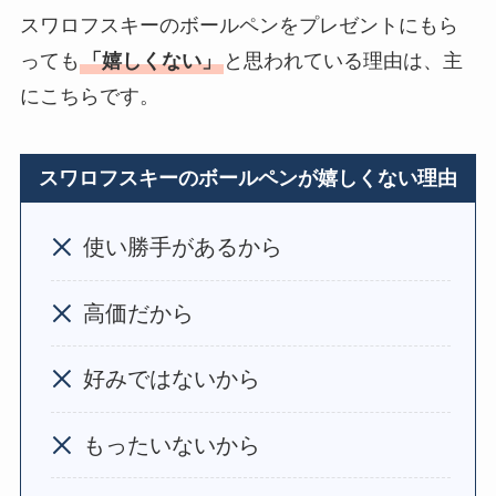
ボールペンのプレゼ
スワロフスキーのボールペンをプレゼントにもら
ントは嬉しくない
？
っても
「嬉しくない」
と思われている理由は、主
男女のブランドや名
にこちらです。
入れはどうする？
【691人回答】
ハンド
クリームのプレゼン
スワロフスキーのボールペンが嬉しくない理由
トは嬉しくない
？セ
ンスいいものや1000
使い勝手があるから
円で買えるのは？
高価だから
【男女100人回答】
マ
フラーのプレゼント
好みではないから
嬉しくない
？重いし
いらないと思われな
もったいないから
いか調査！
サボンのプレゼント