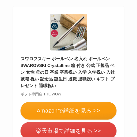
ドは？
ボールペンのプレゼ
ントは嬉しくない
？
男女のブランドや名
入れはどうする？
スワロフスキー ボールペン 名入れ ボールペン
【691人回答】
ハンド
SWAROVSKI Crystalline 箱 付き 公式 正規品 ペ
クリームのプレゼン
ン 女性 母の日 卒業 卒業祝い 入学 入学祝い 入社
トは嬉しくない
？セ
就職 祝い 記念品 誕生日 退職 退職祝い ギフト プ
ンスいいものや1000
レゼント 退職祝い
円で買えるのは？
ギフト専門店 THE WOW
【男女100人回答】
マ
Amazonで詳細を見る >>
フラーのプレゼント
嬉しくない
？重いし
楽天市場で詳細を見る >>
いらないと思われな