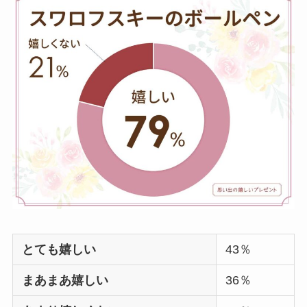
フラーのプレゼント
嬉しくない
？重いし
いらないと思われな
いか調査！
サボンのプレゼント
は嬉しくない？いら
ない
？男性には人
気？100人に聞いてみ
た
SHIROのプレゼント
は嬉しくない
？男性
とても嬉しい
43％
女性100人に聞いてみ
た！安いのはどれ？
まあまあ嬉しい
36％