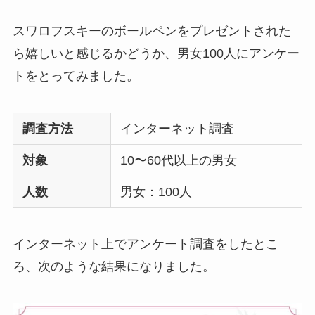
ハンカチ•ハンドタオ
ルのプレゼントは嬉
スワロフスキーのボールペンをプレゼントされた
しくない
？男性•女性
ら嬉しいと感じるかどうか、男女100人にアンケー
におしゃれなブラン
トをとってみました。
ドは？
ボールペンのプレゼ
調査方法
インターネット調査
ントは嬉しくない
？
男女のブランドや名
対象
10〜60代以上の男女
入れはどうする？
人数
男女：100人
【691人回答】
ハンド
クリームのプレゼン
トは嬉しくない
？セ
インターネット上でアンケート調査をしたとこ
ンスいいものや1000
ろ、次のような結果になりました。
円で買えるのは？
【男女100人回答】
マ