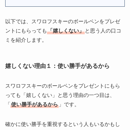
は嬉しくない？いら
ない
？男性には人
以下では、スワロフスキーのボールペンをプレゼ
気？100人に聞いてみ
ントにもらっても
「嬉しくない」
と思う人の口コ
た
ミを紹介します。
SHIROのプレゼント
は嬉しくない
？男性
女性100人に聞いてみ
嬉しくない理由１：使い勝手があるから
た！安いのはどれ？
スワロフスキーのボールペンをプレゼントにもら
っても「嬉しくない」と思う理由の一つ目は、
「
使い勝手があるから
」です。
確かに使い勝手を重視するという人もいるかもし