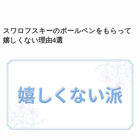
マグカップのプレゼ
ントは嬉しくないし
いらない
？男性女性
スワロフスキーのボールペンをもらって
100人に聞いてみた
嬉しくない理由4選
イソップのプレゼン
トは嬉しくない
？重
いしもらってもいら
ないのか調査！
ハンカチ•ハンドタオ
ルのプレゼントは嬉
しくない
？男性•女性
におしゃれなブラン
ドは？