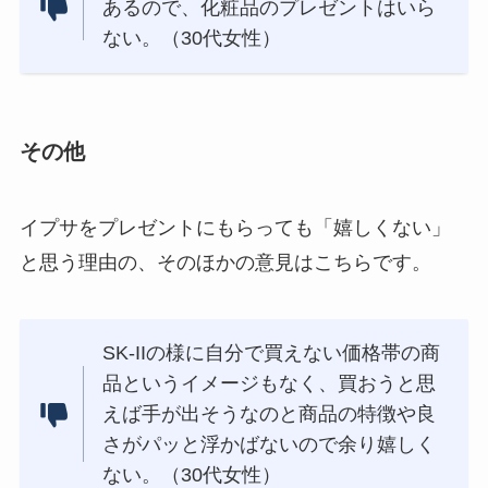
あるので、化粧品のプレゼントはいら
ない。（30代女性）
その他
イプサをプレゼントにもらっても「嬉しくない」
と思う理由の、そのほかの意見はこちらです。
SK-IIの様に自分で買えない価格帯の商
品というイメージもなく、買おうと思
えば手が出そうなのと商品の特徴や良
さがパッと浮かばないので余り嬉しく
ない。（30代女性）