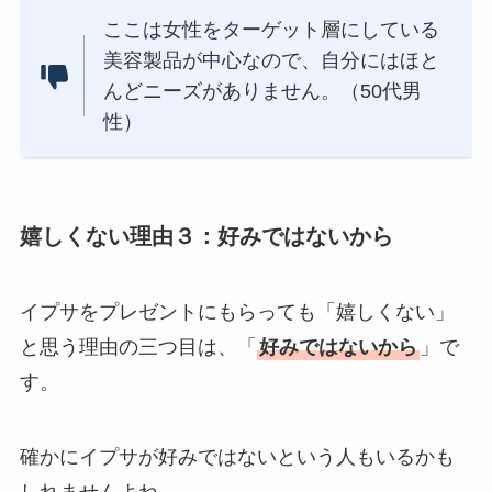
ここは女性をターゲット層にしている
美容製品が中心なので、自分にはほと
んどニーズがありません。（50代男
性）
嬉しくない理由３：好みではないから
イプサをプレゼントにもらっても「嬉しくない」
と思う理由の三つ目は、「
好みではないから
」で
す。
確かにイプサが好みではないという人もいるかも