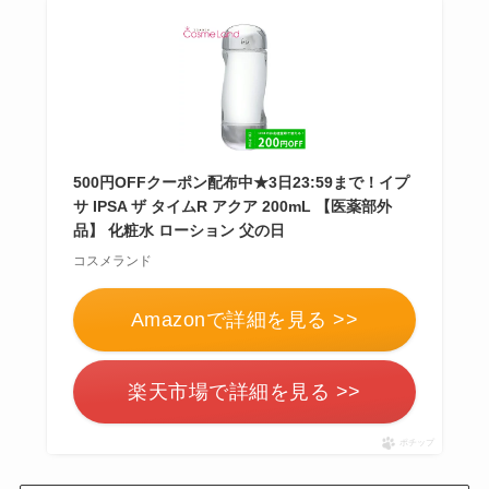
ドは？
ボールペンのプレゼ
ントは嬉しくない
？
男女のブランドや名
入れはどうする？
500円OFFクーポン配布中★3日23:59まで！イプ
サ IPSA ザ タイムR アクア 200mL 【医薬部外
【691人回答】
ハンド
品】 化粧水 ローション 父の日
クリームのプレゼン
コスメランド
トは嬉しくない
？セ
ンスいいものや1000
Amazonで詳細を見る >>
円で買えるのは？
【男女100人回答】
マ
楽天市場で詳細を見る >>
フラーのプレゼント
嬉しくない
？重いし
ポチップ
いらないと思われな