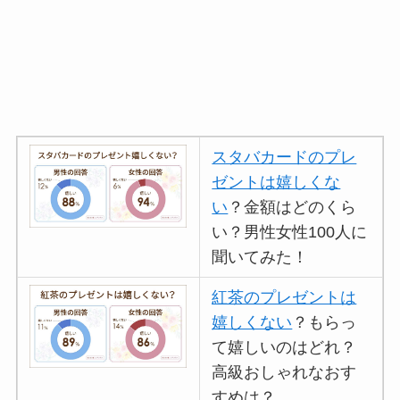
スタバカードのプレ
ゼントは嬉しくな
い
？金額はどのくら
い？男性女性100人に
聞いてみた！
紅茶のプレゼントは
嬉しくない
？もらっ
て嬉しいのはどれ？
高級おしゃれなおす
すめは？