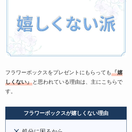
ないのか調査！
ハンカチ•ハンドタオ
ルのプレゼントは嬉
しくない
？男性•女性
におしゃれなブラン
ドは？
ボールペンのプレゼ
フラワーボックスをプレゼントにもらっても
「嬉
ントは嬉しくない
？
しくない」
と思われている理由は、主にこちらで
男女のブランドや名
す。
入れはどうする？
【691人回答】
ハンド
クリームのプレゼン
フラワーボックスが嬉しくない理由
トは嬉しくない
？セ
ンスいいものや1000
処分に困るから