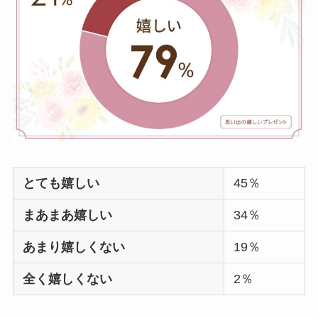
いか調査！
サボンのプレゼント
は嬉しくない？いら
ない
？男性には人
気？100人に聞いてみ
た
SHIROのプレゼント
は嬉しくない
？男性
とても嬉しい
45％
女性100人に聞いてみ
た！安いのはどれ？
まあまあ嬉しい
34％
あまり嬉しくない
19％
全く嬉しくない
2％