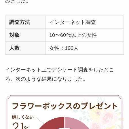
みました。
ドは？
ボールペンのプレゼ
調査方法
インターネット調査
ントは嬉しくない
？
男女のブランドや名
対象
10〜60代以上の女性
入れはどうする？
人数
女性：100人
【691人回答】
ハンド
クリームのプレゼン
トは嬉しくない
？セ
インターネット上でアンケート調査をしたとこ
ンスいいものや1000
ろ、次のような結果になりました。
円で買えるのは？
【男女100人回答】
マ
フラーのプレゼント
嬉しくない
？重いし
いらないと思われな