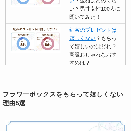
い
？金額はどのくら
い？男性女性100人に
聞いてみた！
紅茶のプレゼントは
嬉しくない
？もらっ
て嬉しいのはどれ？
高級おしゃれなおす
すめは？
マグカップのプレゼ
ントは嬉しくないし
いらない
？男性女性
フラワーボックスをもらって嬉しくない
100人に聞いてみた
理由5選
イソップのプレゼン
トは嬉しくない
？重
いしもらってもいら