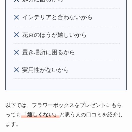
円で買えるのは？
インテリアと合わないから
【男女100人回答】
マ
フラーのプレゼント
花束のほうが嬉しいから
嬉しくない
？重いし
いらないと思われな
置き場所に困るから
いか調査！
サボンのプレゼント
実用性がないから
は嬉しくない？いら
ない
？男性には人
気？100人に聞いてみ
た
以下では、フラワーボックスをプレゼントにもら
SHIROのプレゼント
っても
「嬉しくない」
と思う人の口コミを紹介し
は嬉しくない
？男性
ます。
女性100人に聞いてみ