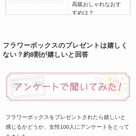
高級おしゃれなおす
すめは？
マグカップのプレゼ
ントは嬉しくないし
いらない
？男性女性
フラワーボックスのプレゼントは嬉しく
100人に聞いてみた
ない？約8割が嬉しいと回答
イソップのプレゼン
トは嬉しくない
？重
いしもらってもいら
ないのか調査！
ハンカチ•ハンドタオ
ルのプレゼントは嬉
フラワーボックスをプレゼントされたら嬉しいと
しくない
？男性•女性
感じるかどうか、女性100人にアンケートをとって
におしゃれなブラン