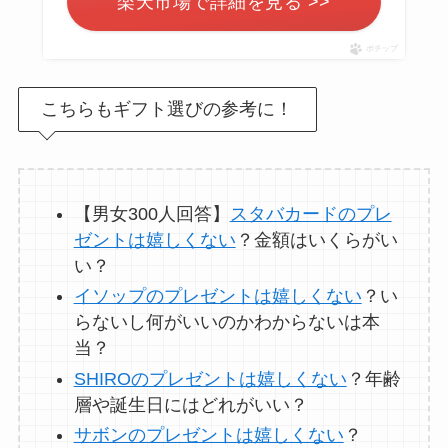
楽天市場で詳細を見る >>
【男女100人回答】
マ
フラーのプレゼント
ポチップ
嬉しくない
？重いし
いらないと思われな
こちらもギフト選びの参考に！
いか調査！
サボンのプレゼント
は嬉しくない？いら
【男女300人回答】
スタバカードのプレ
ない
？男性には人
ゼントは嬉しくない
？金額はいくらがい
気？100人に聞いてみ
い？
た
イソップのプレゼントは嬉しくない
？い
らないし何がいいのかわからないは本
SHIROのプレゼント
当？
は嬉しくない
？男性
SHIROのプレゼントは嬉しくない
？年齢
女性100人に聞いてみ
層や誕生日にはどれがいい？
た！安いのはどれ？
サボンのプレゼントは嬉しくない
？