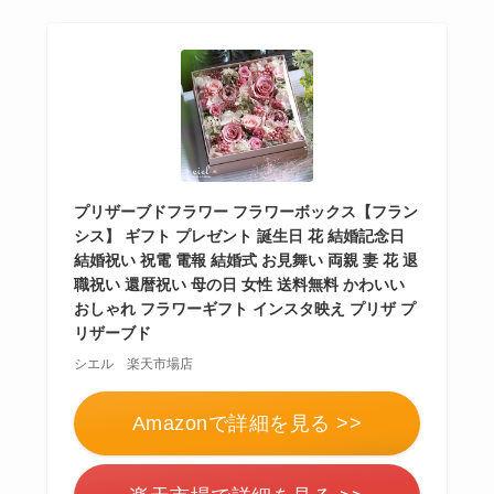
ハンカチ•ハンドタオ
ルのプレゼントは嬉
しくない
？男性•女性
におしゃれなブラン
ドは？
ボールペンのプレゼ
プリザーブドフラワー フラワーボックス【フラン
ントは嬉しくない
？
シス】 ギフト プレゼント 誕生日 花 結婚記念日
男女のブランドや名
結婚祝い 祝電 電報 結婚式 お見舞い 両親 妻 花 退
入れはどうする？
職祝い 還暦祝い 母の日 女性 送料無料 かわいい
おしゃれ フラワーギフト インスタ映え プリザ プ
【691人回答】
ハンド
リザーブド
クリームのプレゼン
シエル 楽天市場店
トは嬉しくない
？セ
Amazonで詳細を見る >>
ンスいいものや1000
円で買えるのは？