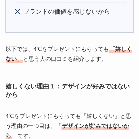
いらないと思われな
ブランドの価値を感じないから
いか調査！
サボンのプレゼント
は嬉しくない？いら
ない
？男性には人
以下では、4℃をプレゼントにもらっても
「嬉しく
気？100人に聞いてみ
ない」
と思う人の口コミを紹介します。
た
SHIROのプレゼント
は嬉しくない
？男性
嬉しくない理由１：デザインが好みではない
女性100人に聞いてみ
から
た！安いのはどれ？
4℃をプレゼントにもらっても「嬉しくない」と思
う理由の一つ目は、「
デザインが好みではないか
ら
」です。