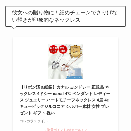
ハンカチ•ハンドタオ
彼女への贈り物に！細めチェーンでさりげな
ルのプレゼントは嬉
い輝きが印象的なネックレス
しくない
？男性•女性
におしゃれなブラン
ドは？
ボールペンのプレゼ
ントは嬉しくない
？
男女のブランドや名
入れはどうする？
【リボン済＆紙袋】カナル ヨンドシー 正規品 ネ
【691人回答】
ハンド
ックレス 4ドシー canal 4℃ ペンダント レディー
クリームのプレゼン
ス ジュエリー ハートモチーフネックレス 4度 4c
トは嬉しくない
？セ
キュービックジルコニア シルバー素材 女性 プレ
ンスいいものや1000
ゼント ギフト 祝い
円で買えるのは？
コレカラスタイル
＼楽天ポイント4倍セール！／