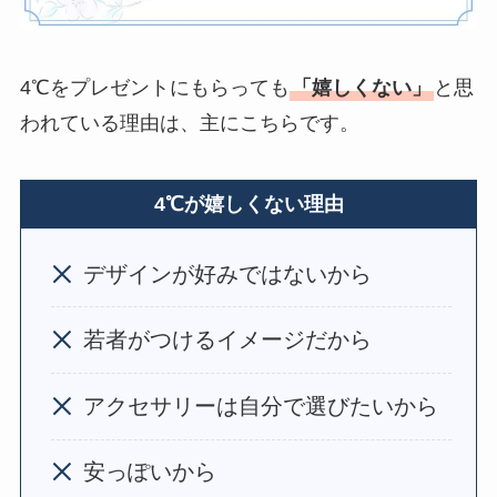
におしゃれなブラン
ドは？
4℃をプレゼントにもらっても
「嬉しくない」
と思
ボールペンのプレゼ
われている理由は、主にこちらです。
ントは嬉しくない
？
男女のブランドや名
入れはどうする？
4℃が嬉しくない理由
【691人回答】
ハンド
デザインが好みではないから
クリームのプレゼン
トは嬉しくない
？セ
ンスいいものや1000
若者がつけるイメージだから
円で買えるのは？
アクセサリーは自分で選びたいから
【男女100人回答】
マ
フラーのプレゼント
安っぽいから
嬉しくない
？重いし