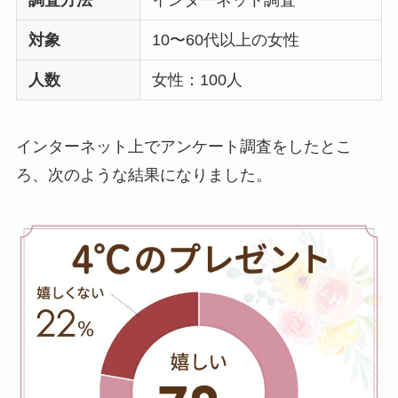
調査方法
インターネット調査
ボールペンのプレゼ
ントは嬉しくない
？
対象
10〜60代以上の女性
男女のブランドや名
人数
女性：100人
入れはどうする？
【691人回答】
ハンド
インターネット上でアンケート調査をしたとこ
クリームのプレゼン
トは嬉しくない
？セ
ろ、次のような結果になりました。
ンスいいものや1000
円で買えるのは？
【男女100人回答】
マ
フラーのプレゼント
嬉しくない
？重いし
いらないと思われな
いか調査！