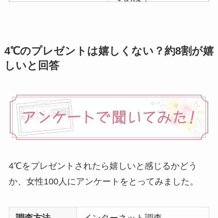
マグカップのプレゼ
ントは嬉しくないし
いらない
？男性女性
4℃のプレゼントは嬉しくない？約8割が嬉
100人に聞いてみた
しいと回答
イソップのプレゼン
トは嬉しくない
？重
いしもらってもいら
ないのか調査！
ハンカチ•ハンドタオ
ルのプレゼントは嬉
4℃をプレゼントされたら嬉しいと感じるかどう
しくない
？男性•女性
か、女性100人にアンケートをとってみました。
におしゃれなブラン
ドは？