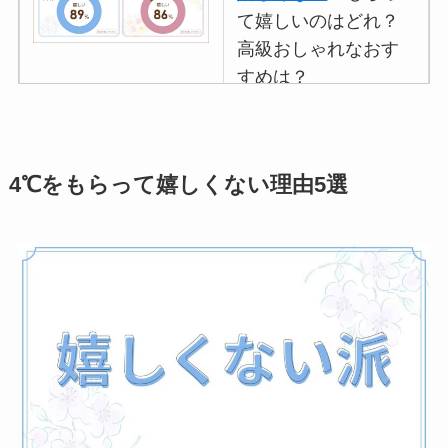
て嬉しいのはどれ？
高級おしゃれなおす
すめは？
マグカップのプレゼ
ントは嬉しくないし
いらない
？男性女性
4℃をもらって嬉しくない理由5選
100人に聞いてみた
イソップのプレゼン
トは嬉しくない
？重
いしもらってもいら
ないのか調査！
ハンカチ•ハンドタオ
ルのプレゼントは嬉
しくない
？男性•女性