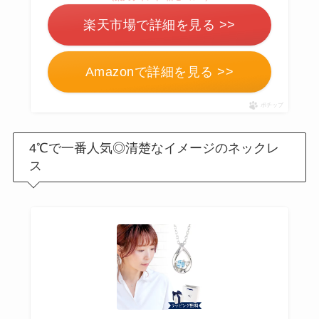
【男女100人回答】
マ
楽天市場で詳細を見る >>
フラーのプレゼント
嬉しくない
？重いし
いらないと思われな
Amazonで詳細を見る >>
いか調査！
ポチップ
サボンのプレゼント
は嬉しくない？いら
4℃で一番人気◎清楚なイメージのネックレ
ない
？男性には人
ス
気？100人に聞いてみ
た
SHIROのプレゼント
は嬉しくない
？男性
女性100人に聞いてみ
た！安いのはどれ？