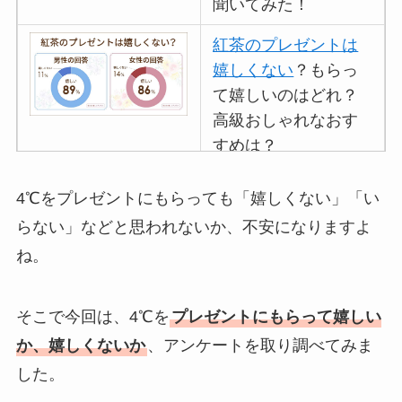
聞いてみた！
紅茶のプレゼントは
嬉しくない
？もらっ
て嬉しいのはどれ？
高級おしゃれなおす
すめは？
マグカップのプレゼ
4℃をプレゼントにもらっても「嬉しくない」「い
ントは嬉しくないし
らない」などと思われないか、不安になりますよ
いらない
？男性女性
ね。
100人に聞いてみた
イソップのプレゼン
そこで今回は、4℃を
プレゼントにもらって嬉しい
トは嬉しくない
？重
か、嬉しくないか
、アンケートを取り調べてみま
いしもらってもいら
した。
ないのか調査！