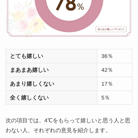
サボンのプレゼント
は嬉しくない？いら
ない
？男性には人
気？100人に聞いてみ
た
SHIROのプレゼント
とても嬉しい
36％
は嬉しくない
？男性
女性100人に聞いてみ
まあまあ嬉しい
42％
た！安いのはどれ？
あまり嬉しくない
17％
全く嬉しくない
5％
次の項目では、4℃をもらって嬉しいと思う人と思
わない人、それぞれの意見を紹介します。